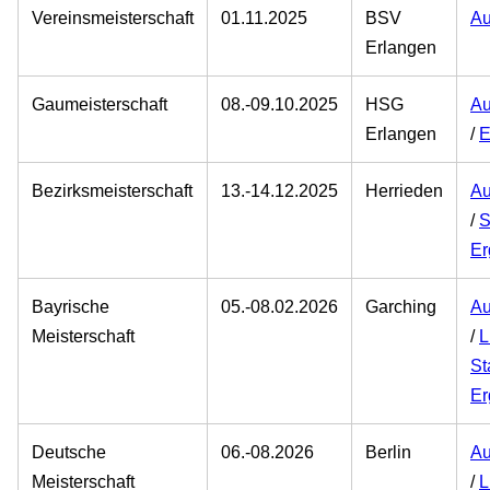
Vereinsmeisterschaft
01.11.2025
BSV
Au
Erlangen
Gaumeisterschaft
08.-09.10.2025
HSG
Au
Erlangen
/
E
Bezirksmeisterschaft
13.-14.12.2025
Herrieden
Au
/
S
Er
Bayrische
05.-08.02.2026
Garching
Au
Meisterschaft
/
L
St
Er
Deutsche
06.-08.2026
Berlin
Au
Meisterschaft
/
L