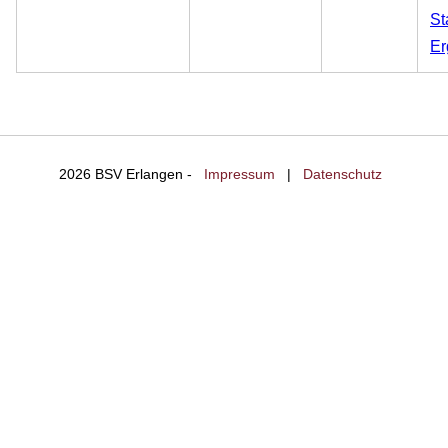
St
Er
2026 BSV Erlangen -
Impressum
|
Datenschutz